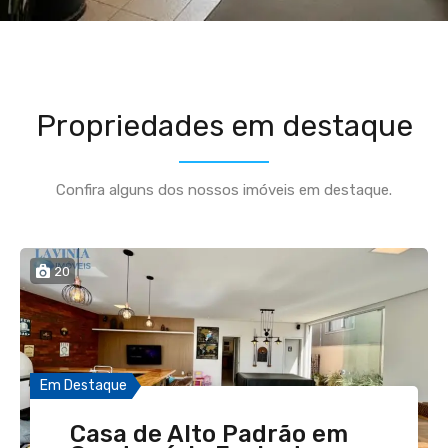
Propriedades em destaque
Confira alguns dos nossos imóveis em destaque.
20
6
9
29
17
1
Em Destaque
Em Destaque
Em Destaque
Em Destaque
Em Destaque
Casa de Alto Padrão em
Apartamento à Venda –
Apartamento –
APARTAMENTO À VENDA |
Sala Comercial para