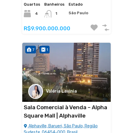
Quartos
Banheiros
Estado
São Paulo
4
1
R$9.900.000.000
7
1
Valéria Lavinia
Sala Comercial à Venda – Alpha
Square Mall | Alphaville
Alphaville, Barueri, São Paulo, Região
Sudeste, 06454-000, Brasil