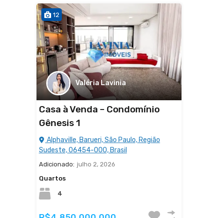
12
Valéria Lavinia
Casa à Venda – Condomínio
Gênesis 1
Alphaville, Barueri, São Paulo, Região
Sudeste, 06454-000, Brasil
Adicionado:
julho 2, 2026
Quartos
4
R$4.850.000.000